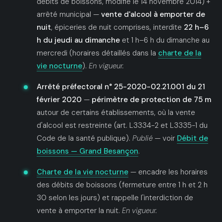
débits de boissons, modifié le 14 novembre 2014) +
arrêté municipal —
vente d'alcool à emporter de
nuit
, épiceries de nuit comprises, interdite
22 h–6
h du jeudi au dimanche
et 1 h–6 h du dimanche au
mercredi (horaires détaillés dans la
charte de la
vie nocturne
).
En vigueur.
Arrêté préfectoral n° 25-2020-02.21.001 du 21
février 2020
—
périmètre de protection de 75 m
autour de certains établissements, où la vente
d'alcool est restreinte (art. L3334-2 et L3335-1 du
Code de la santé publique).
Publié
— voir
Débit de
boissons — Grand Besançon
.
Charte de la vie nocturne
— encadre les horaires
des débits de boissons (fermeture entre 1 h et 2 h
30 selon les jours) et rappelle l'interdiction de
vente à emporter la nuit.
En vigueur.