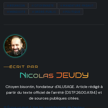
BESANCON
CITOYENNETE
MANDATURE-FAGAUT
MENDICITE
ORDRE-PUBLIC
POLITIQUE
ÉCRIT PAR
Nicolas JEUDY
Citoyen bisontin, fondateur d'ALUSAGE. Article rédigé à
partir du texte officiel de l'arrêté (DSTP.26.00.A194) et
de sources publiques citées.
✉ Écrire un mot
↗ Voir les contributions de l'auteur