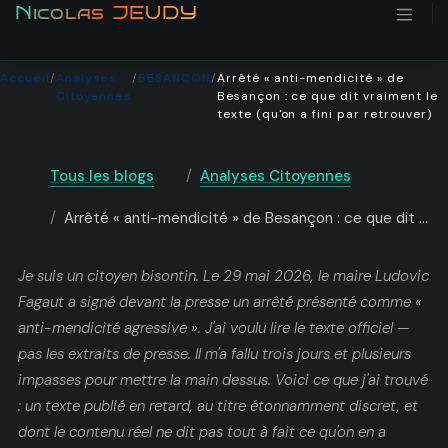
Se rendre au contenu
Nicolas JEUDY
Accueil
/
Analyses
/
BESANCON
/
Arrêté « anti-mendicité » de
Citoyennes
Besançon : ce que dit vraiment le
texte (qu'on a fini par retrouver)
Tous les blogs
Analyses Citoyennes
BESANCON
CITOYENNETE
MANDATURE-FAGAUT
Arrêté « anti-mendicité » de Besançon : ce que dit vraiment le texte (qu'on a fini par retrouver)
ANALYSES CITOYENNES
Arrêté « anti-
Je suis un citoyen bisontin. Le 29 mai 2026, le maire Ludovic
mendicité » de
Fagaut a signé devant la presse un arrêté présenté comme «
Besançon : ce que dit
anti-mendicité agressive ». J'ai voulu lire le texte officiel —
vraiment le texte
pas les extraits de presse. Il m'a fallu trois jours et plusieurs
(qu'on a fini par
impasses pour mettre la main dessus. Voici ce que j'ai trouvé
: un texte publié en retard, au titre étonnamment discret, et
retrouver)
dont le contenu réel ne dit pas tout à fait ce qu'on en a