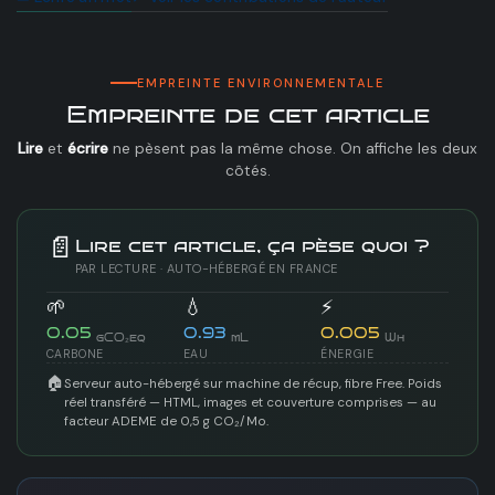
EMPREINTE ENVIRONNEMENTALE
Empreinte de cet article
Lire
et
écrire
ne pèsent pas la même chose. On affiche les deux
côtés.
📄
Lire cet article, ça pèse quoi ?
PAR LECTURE · AUTO-HÉBERGÉ EN FRANCE
🌱
💧
⚡
0.05
0.93
0.005
gCO₂eq
mL
Wh
CARBONE
EAU
ÉNERGIE
🏠
Serveur auto-hébergé sur machine de récup, fibre Free. Poids
réel transféré — HTML, images et couverture comprises — au
facteur ADEME de 0,5 g CO₂/Mo.