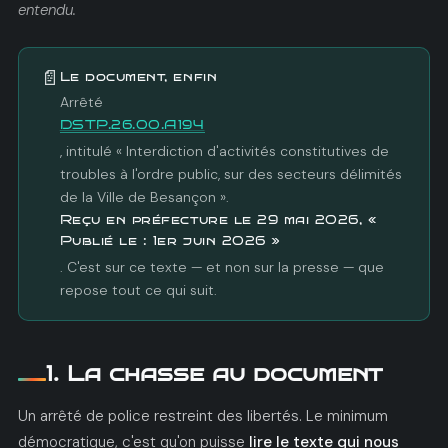
entendu.
Signé le 29 mai, appliqué aussitôt, publié seulement le 1er juin :
enquête citoyenne sur un arrêté discret — son accès, son
contenu réel, ses sanctions.
📄
Le document, enfin
Arrêté
DSTP.26.00.A194
, intitulé « Interdiction d'activités constitutives de
troubles à l'ordre public, sur des secteurs délimités
de la Ville de Besançon ».
Reçu en préfecture le 29 mai 2026, «
Publié le : 1er juin 2026 »
. C'est sur ce texte — et non sur la presse — que
repose tout ce qui suit.
1. La chasse au document
Un arrêté de police restreint des libertés. Le minimum
démocratique, c'est qu'on puisse
lire le texte qui nous