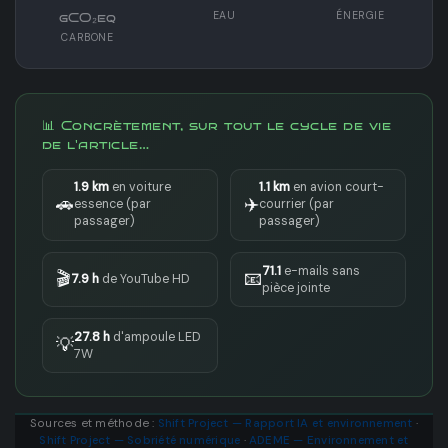
EAU
ÉNERGIE
gCO₂eq
CARBONE
📊 Concrètement, sur tout le cycle de vie
de l'article…
1.9 km
en voiture
1.1 km
en avion court-
🚗
✈️
essence
(par
courrier
(par
passager)
passager)
71.1
e-mails sans
🎬
📧
7.9 h
de YouTube HD
pièce jointe
27.8 h
d'ampoule LED
💡
7W
Sources et méthode :
Shift Project — Rapport IA et environnement
·
Shift Project — Sobriété numérique
·
ADEME — Environnement et