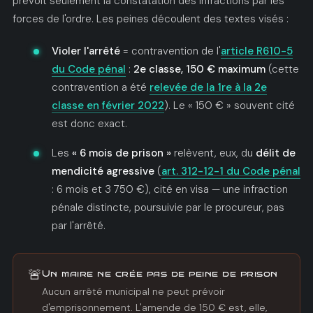
prévoit seulement la constatation des infractions par les
forces de l'ordre. Les peines découlent des textes visés :
Violer l'arrêté
= contravention de l'
article R610-5
du Code pénal
:
2e classe, 150 € maximum
(cette
contravention a été
relevée de la 1re à la 2e
classe en février 2022
). Le « 150 € » souvent cité
est donc exact.
Les
« 6 mois de prison »
relèvent, eux, du
délit de
mendicité agressive
(
art. 312-12-1 du Code pénal
: 6 mois et 3 750 €), cité en visa — une infraction
pénale distincte, poursuivie par le procureur, pas
par l'arrêté.
🚨
Un maire ne crée pas de peine de prison
Aucun arrêté municipal ne peut prévoir
d'emprisonnement. L'amende de 150 € est, elle,