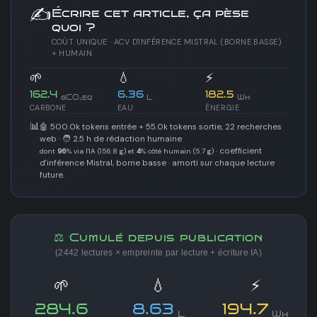
✍️
Écrire cet article, ça pèse
quoi ?
COÛT UNIQUE · ACV D'INFÉRENCE MISTRAL (BORNE BASSE)
+ HUMAIN
🌱
💧
⚡
162.4
6.36
182.5
gCO₂eq
L
Wh
CARBONE
EAU
ÉNERGIE
📊
🤖 500.0k tokens entrée + 55.0k tokens sortie, 22 recherches
web · 🧑 2.5 h de rédaction humaine
· coefficient
dont
96
% via l'IA (156.8 g) et
4
% côté humain (5.7 g)
d'inférence Mistral, borne basse · amorti sur chaque lecture
future.
⚖️ Cumulé depuis publication
(2442 lectures × empreinte par lecture + écriture IA)
🌱
💧
⚡
284.6
8.63
194.7
L
Wh