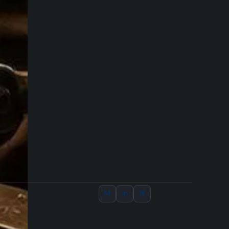
M
in
⌘