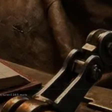
ecture
●
1 345 mots