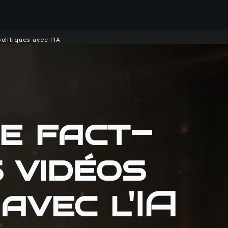
ions
Docs
Contributions Odoo
Me contacter
litiques avec l'IA
e fact-
 vidéos
avec l'IA