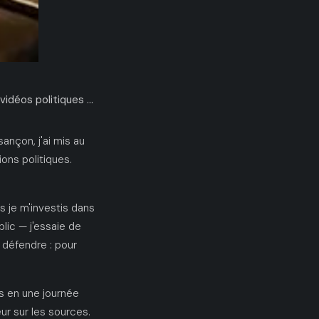
 politiques avec l'IA
ançon, j'ai mis au
ons politiques.
ns je m'investis dans
blic — j'essaie de
 défendre : pour
ais en une journée
eur sur les sources.