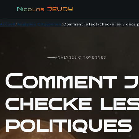
Se rendre au contenu
Nicolas JEUDY
Accueil
Publicat
Accueil
/
Analyses Citoyennes
/
Comment je fact-checke les vidéos po
ANALYSES CITOYENNES
Comment j
checke les
politiques 