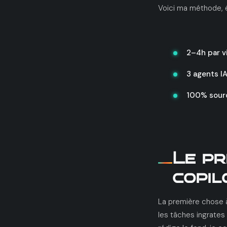
Voici ma méthode, 
2–4h par v
3 agents IA
100% source
Le pr
copil
La première chose à
les tâches ingrates :