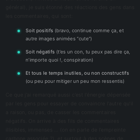
général), je suis étonné des réactions des gens dans
les commentaires, qui sont:
Soit positifs
(bravo, continue comme ça, et
autre images animées “cute”)
Soit négatifs
(t’es un con, tu peux pas dire ça,
n’importe quoi !, conspiration)
Et tous le temps inutiles, ou non constructifs
(ou peu pour mitiger un peu mon ressentis)
Ce que j’ai remarqué aussi c’est l’énergie dépensée
par les gens pour essayer de convaincre l’autre qu’il
a raison, ou pas, de casser les commentaires
négatifs. On arrive à des fils de commentaires
illisibles, immenses … (on en parle de l’empreinte
carbone associée ?), et surtout à des scènes de