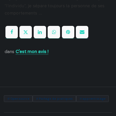
“l’individu”,
je sépare toujours la personne de ses
comportements …
dans
C'est mon avis !
Opensource
Partage de pratiques
apprentissage