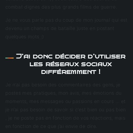
combat dignes des plus grands films de guerre.
Je ne vous parle pas du coup de mon journal qui est
devenu un champs de bataille juste en postant
quelques mots :)
J’ai donc décider d’utiliser
les réseaux sociaux
différemment !
Je n’ai pas besoin des commentaires des gens, je
postes mes pratiques, mon avis, mes émotions du
moments, mes messages ou passions en cours … et
je n’ai pas besoin de savoir si c’est bien ou pas bien
, je ne poste pas en fonction de vos réactions, mais
en fonction de ce que j’ai envie de dire.