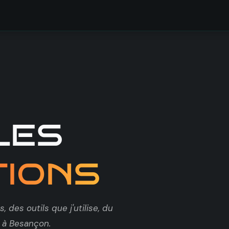
ions
Docs
Contributions Odoo
Me contacter
les
tions
 des outils que j'utilise, du
t à Besançon.