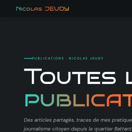
Se rendre au contenu
Nicolas JEUDY
Accueil
Publicat
PUBLICATIONS · NICOLAS JEUDY
Toutes 
publica
Des articles partagés, traces de mes pratiques,
journalisme citoyen depuis le quartier Battan