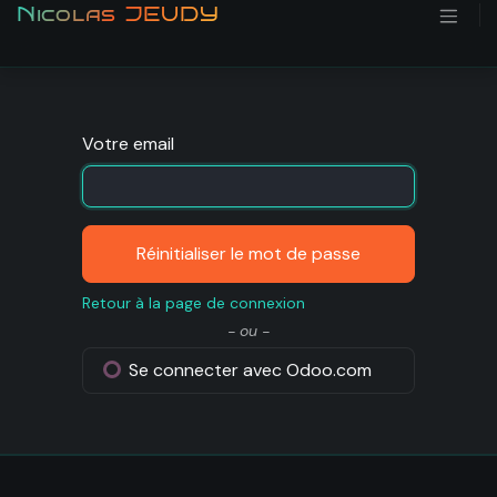
Se rendre au contenu
Nicolas JEUDY
Votre email
Réinitialiser le mot de passe
Retour à la page de connexion
- ou -
Se connecter avec Odoo.com